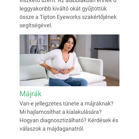
viszkető szem. Az alábbiakban ennek 6
leggyakoribb kiváltó okát gyűjtöttük
össze a Tipton Eyeworks szakértőjének
segítségével.
Májrák
Van-e jellegzetes tünete a májráknak?
Mi hajlamosíthat a kialakulására?
Hogyan diagnosztizálható? Kérdések és
válaszok a májdaganatról.