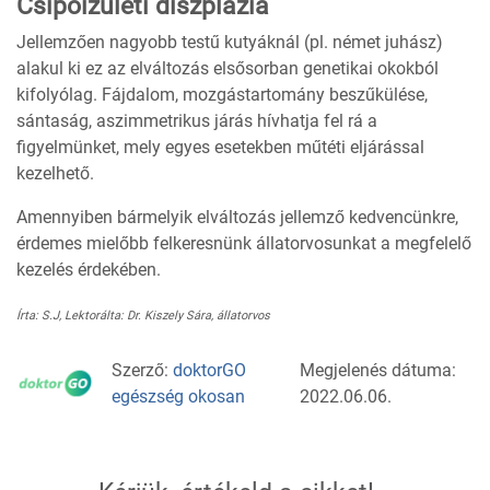
Csípőízületi diszplázia
Jellemzően nagyobb testű kutyáknál (pl. német juhász)
alakul ki ez az elváltozás elsősorban genetikai okokból
kifolyólag. Fájdalom, mozgástartomány beszűkülése,
sántaság, aszimmetrikus járás hívhatja fel rá a
figyelmünket, mely egyes esetekben műtéti eljárással
kezelhető.
Amennyiben bármelyik elváltozás jellemző kedvencünkre,
érdemes mielőbb felkeresnünk állatorvosunkat a megfelelő
kezelés érdekében.
Írta: S.J, Lektorálta: Dr. Kiszely Sára, állatorvos
Szerző:
doktorGO
Megjelenés dátuma:
egészség okosan
2022.06.06.