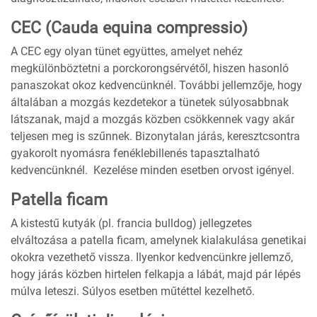
CEC (Cauda equina compressio)
A CEC egy olyan tünet együttes, amelyet nehéz
megkülönböztetni a porckorongsérvétől, hiszen hasonló
panaszokat okoz kedvencünknél. További jellemzője, hogy
általában a mozgás kezdetekor a tünetek súlyosabbnak
látszanak, majd a mozgás közben csökkennek vagy akár
teljesen meg is szűnnek. Bizonytalan járás, keresztcsontra
gyakorolt nyomásra fenéklebillenés tapasztalható
kedvencünknél. Kezelése minden esetben orvost igényel.
Patella ficam
A kistestű kutyák (pl. francia bulldog) jellegzetes
elváltozása a patella ficam, amelynek kialakulása genetikai
okokra vezethető vissza. Ilyenkor kedvencünkre jellemző,
hogy járás közben hirtelen felkapja a lábát, majd pár lépés
múlva leteszi. Súlyos esetben műtéttel kezelhető.