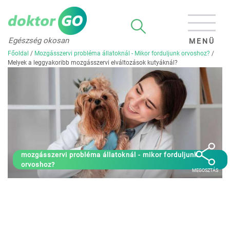
Egészség okosan
MENÜ
Főoldal
/
Mozgásszervi probléma állatoknál - Mikor forduljunk orvoshoz?
/
Melyek a leggyakoribb mozgásszervi elváltozások kutyáknál?
mozgásszervi probléma állatoknál - mikor forduljunk
orvoshoz?
MEGOSZTÁS