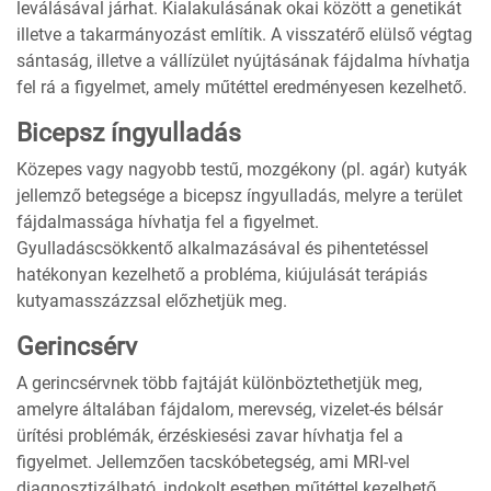
leválásával járhat. Kialakulásának okai között a genetikát
illetve a takarmányozást említik. A visszatérő elülső végtag
sántaság, illetve a vállízület nyújtásának fájdalma hívhatja
fel rá a figyelmet, amely műtéttel eredményesen kezelhető.
Bicepsz íngyulladás
Közepes vagy nagyobb testű, mozgékony (pl. agár) kutyák
jellemző betegsége a bicepsz íngyulladás, melyre a terület
fájdalmassága hívhatja fel a figyelmet.
Gyulladáscsökkentő alkalmazásával és pihentetéssel
hatékonyan kezelhető a probléma, kiújulását terápiás
kutyamasszázzsal előzhetjük meg.
Gerincsérv
A gerincsérvnek több fajtáját különböztethetjük meg,
amelyre általában fájdalom, merevség, vizelet-és bélsár
ürítési problémák, érzéskiesési zavar hívhatja fel a
figyelmet. Jellemzően tacskóbetegség, ami MRI-vel
diagnosztizálható, indokolt esetben műtéttel kezelhető.