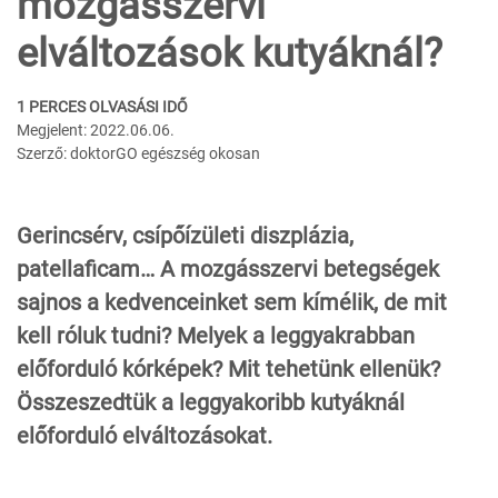
mozgásszervi
elváltozások kutyáknál?
1 PERCES OLVASÁSI IDŐ
Megjelent: 2022.06.06.
Szerző: doktorGO egészség okosan
Gerincsérv, csípőízületi diszplázia,
patellaficam… A mozgásszervi betegségek
sajnos a kedvenceinket sem kímélik, de mit
kell róluk tudni? Melyek a leggyakrabban
előforduló kórképek? Mit tehetünk ellenük?
Összeszedtük a leggyakoribb kutyáknál
előforduló elváltozásokat.