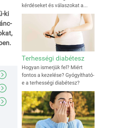
kérdéseket és válaszokat a...
i-ki
ánc-
okat,
ben.
Terhességi diabétesz
Hogyan ismerjük fel? Miért
fontos a kezelése? Gyógyítható-
e a terhességi diabétesz?