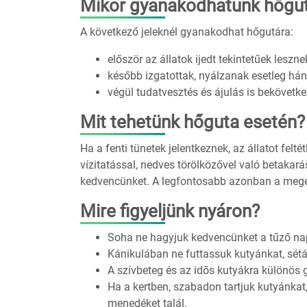
Mikor gyanakodhatunk hőgu
A következő jeleknél gyanakodhat hőgutára:
először az állatok ijedt tekintetűek leszne
később izgatottak, nyálzanak esetleg há
végül tudatvesztés és ájulás is bekövetke
Mit tehetünk hőguta esetén?
Ha a fenti tünetek jelentkeznek, az állatot felté
vízitatással, nedves törölközővel való betakarás
kedvencünket. A legfontosabb azonban a megel
Mire figyeljünk nyáron?
Soha ne hagyjuk kedvencünket a tűző na
Kánikulában ne futtassuk kutyánkat, sétál
A szívbeteg és az idős kutyákra különös 
Ha a kertben, szabadon tartjuk kutyánkat
menedéket talál.