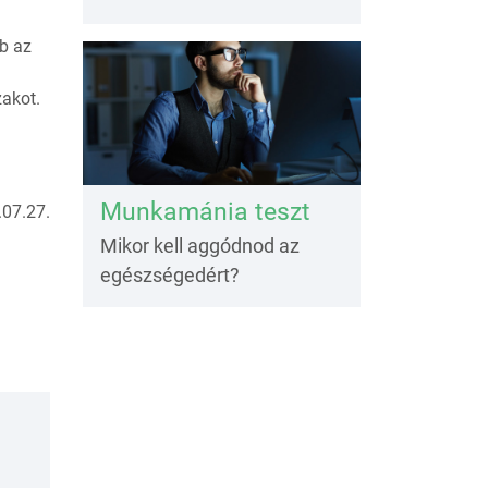
bb az
zakot.
Munkamánia teszt
07.27.
Mikor kell aggódnod az
egészségedért?