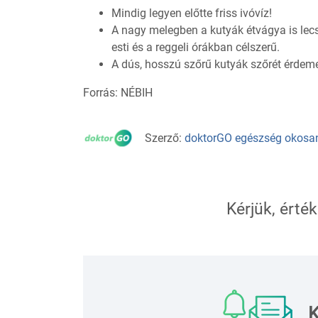
Mindig legyen előtte friss ivóvíz!
A nagy melegben a kutyák étvágya is lecs
esti és a reggeli órákban célszerű.
A dús, hosszú szőrű kutyák szőrét érdeme
Forrás: NÉBIH
Szerző:
doktorGO egészség okosa
Kérjük, érték
K