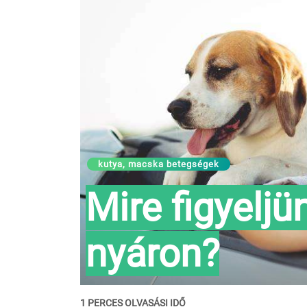
kutya, macska betegségek
Mire figyelj
nyáron?
1 PERCES OLVASÁSI IDŐ