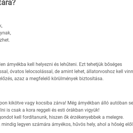
tára?
k,
nynak,
zhet.
tlen árnyékba kell helyezni és lehűteni. Ezt tehetjük bőséges
sal, óvatos lelocsolással, de amint lehet, állatorvoshoz kell vinn
őzés, azaz a megfelelő körülmények biztosítása.
pon kikötve vagy kocsiba zárva! Még árnyékban álló autóban s
ni is csak a kora reggeli és esti órákban vigyük!
gondot kell fordítanunk, hiszen ők érzékenyebbek a melegre.
, mindig legyen számára árnyékos, hűvös hely, ahol a hőség elől