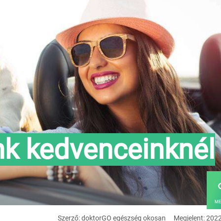
ünk kedvenceinknél
ME
Szerző: doktorGO egészség okosan
Megjelent: 202