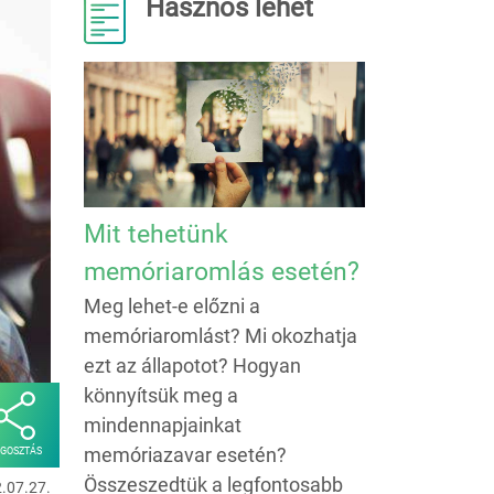
Hasznos lehet
Mit tehetünk
memóriaromlás esetén?
Meg lehet-e előzni a
memóriaromlást? Mi okozhatja
ezt az állapotot? Hogyan
könnyítsük meg a
mindennapjainkat
memóriazavar esetén?
GOSZTÁS
Összeszedtük a legfontosabb
2.07.27.