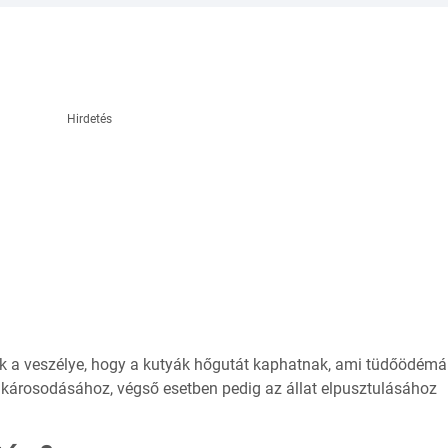
Hirdetés
nak a veszélye, hogy a kutyák hőgutát kaphatnak, ami tüdőödém
 károsodásához, végső esetben pedig az állat elpusztulásához