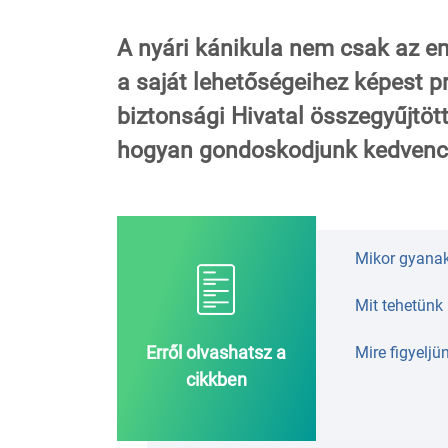
A nyári kánikula nem csak az em
a saját lehetőségeihez képest p
biztonsági Hivatal összegyűjtöt
hogyan gondoskodjunk kedvencei
Mikor gyana
Mit tehetünk
Erről olvashatsz a
Mire figyeljü
cikkben