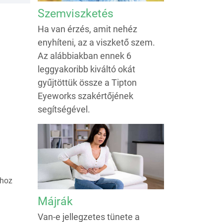
Szemviszketés
Ha van érzés, amit nehéz
enyhíteni, az a viszkető szem.
Az alábbiakban ennek 6
leggyakoribb kiváltó okát
gyűjtöttük össze a Tipton
Eyeworks szakértőjének
segítségével.
ához
Májrák
Van-e jellegzetes tünete a