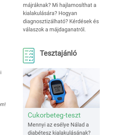
májráknak? Mi hajlamosíthat a
kialakulására? Hogyan
diagnosztizálható? Kérdések és
válaszok a májdaganatról.
Tesztajánló
i
em!
Cukorbeteg-teszt
Mennyi az esélye Nálad a
diabétesz kialakulásának?