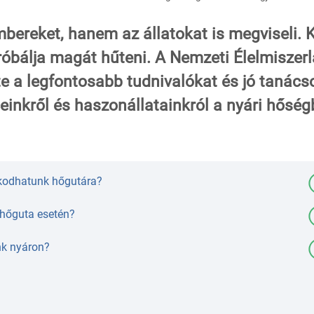
bereket, hanem az állatokat is megviseli. K
róbálja magát hűteni. A Nemzeti Élelmiszerl
te a legfontosabb tudnivalókat és jó tanács
nkről és haszonállatainkról a nyári hőség
kodhatunk hőgutára?
 hőguta esetén?
nk nyáron?