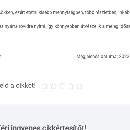
ökken, ezért etetni kisebb mennyiségben, több részletben, inká
s nyárra rövidre nyírni, így könnyebben átvészelik a meleg idős
n
Megjelenés dátuma: 2022.
eld a cikket!
érj ingyenes cikkértesítőt!