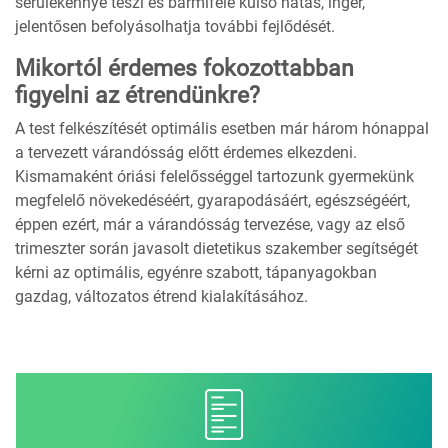
sérülékennyé teszi és bármiféle külső hatás, inger,
jelentősen befolyásolhatja további fejlődését.
Mikortól érdemes fokozottabban
figyelni az étrendünkre?
A test felkészítését optimális esetben már három hónappal
a tervezett várandósság előtt érdemes elkezdeni.
Kismamaként óriási felelősséggel tartozunk gyermekünk
megfelelő növekedéséért, gyarapodásáért, egészségéért,
éppen ezért, már a várandósság tervezése, vagy az első
trimeszter során javasolt dietetikus szakember segítségét
kérni az optimális, egyénre szabott, tápanyagokban
gazdag, változatos étrend kialakításához.