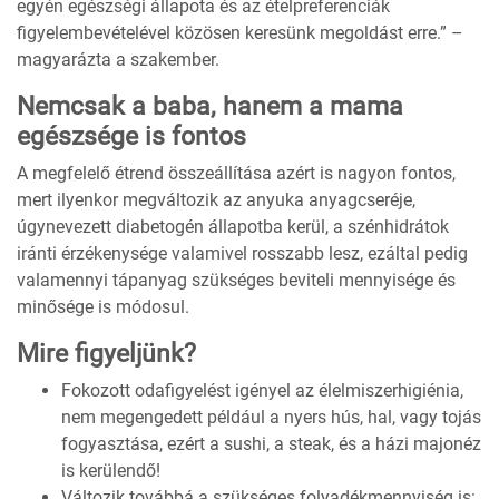
egyén egészségi állapota és az ételpreferenciák
figyelembevételével közösen keresünk megoldást erre.” –
magyarázta a szakember.
Nemcsak a baba, hanem a mama
egészsége is fontos
A megfelelő étrend összeállítása azért is nagyon fontos,
mert ilyenkor megváltozik az anyuka anyagcseréje,
úgynevezett diabetogén állapotba kerül, a szénhidrátok
iránti érzékenysége valamivel rosszabb lesz, ezáltal pedig
valamennyi tápanyag szükséges beviteli mennyisége és
minősége is módosul.
Mire figyeljünk?
Fokozott odafigyelést igényel az élelmiszerhigiénia,
nem megengedett például a nyers hús, hal, vagy tojás
fogyasztása, ezért a sushi, a steak, és a házi majonéz
is kerülendő!
Változik továbbá a szükséges folyadékmennyiség is: