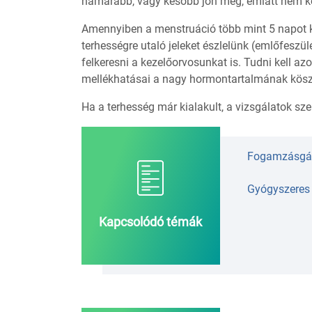
hamarabb, vagy később jön meg, emiatt nem ke
Amennyiben a menstruáció több mint 5 napot ké
terhességre utaló jeleket észlelünk (emlőfeszül
felkeresni a kezelőorvosunkat is. Tudni kell a
mellékhatásai a nagy hormontartalmának kös
Ha a terhesség már kialakult, a vizsgálatok sze
Fogamzásgá
Gyógyszeres 
Kapcsolódó témák