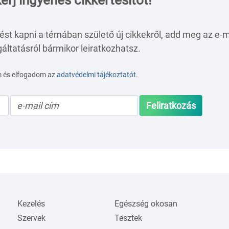
érj ingyenes cikkértesítőt!
ést kapni a témában születő új cikkekről, add meg az e-m
áltatásról bármikor leiratkozhatsz.
m és elfogadom az
adatvédelmi tájékoztatót
.
Feliratkozás
Kezelés
Egészség okosan
Szervek
Tesztek