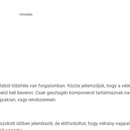
Hirdetés
tából többféle van forgalomban. Közös jellemzőjük, hogy a véd
n belül kell bevenni. Csak gesztagén komponenst tartalmaznak n
gyakran, vagy rendszeresen.
zokott időben jelentkezik, de előfordulhat, hogy néhány nappal