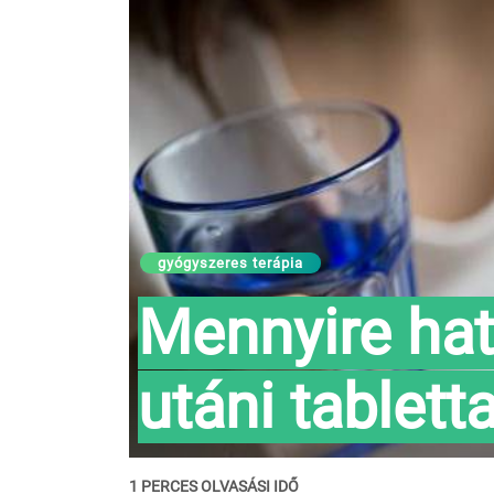
gyógyszeres terápia
Mennyire ha
utáni tablett
1 PERCES OLVASÁSI IDŐ