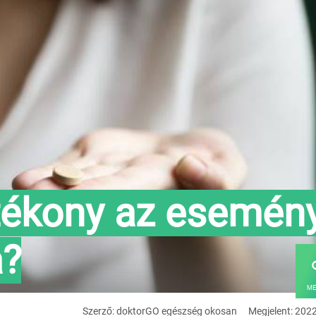
tékony az esemén
a?
ME
Szerző: doktorGO egészség okosan
Megjelent: 202