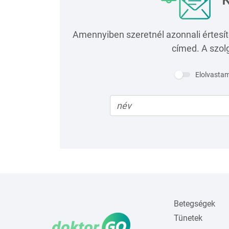
K
Amennyiben szeretnél azonnali értesít
címed. A szolg
Elolvasta
Betegségek
Tünetek