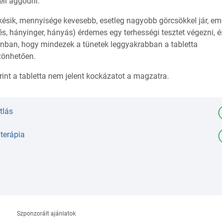
ll aggódni.
sik, mennyisége kevesebb, esetleg nagyobb görcsökkel jár, eme
és, hányinger, hányás) érdemes egy terhességi tesztet végezni, é
zonban, hogy mindezek a tünetek leggyakrabban a tabletta
zönhetően.
rint a tabletta nem jelent kockázatot a magzatra.
tlás
terápia
Szponzorált ajánlatok