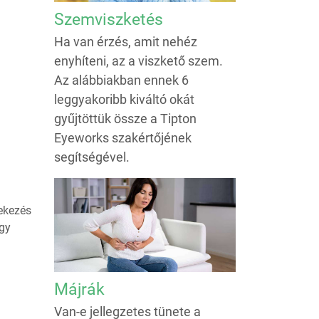
Szemviszketés
Ha van érzés, amit nehéz
enyhíteni, az a viszkető szem.
Az alábbiakban ennek 6
leggyakoribb kiváltó okát
gyűjtöttük össze a Tipton
Eyeworks szakértőjének
segítségével.
ekezés
agy
Májrák
Van-e jellegzetes tünete a