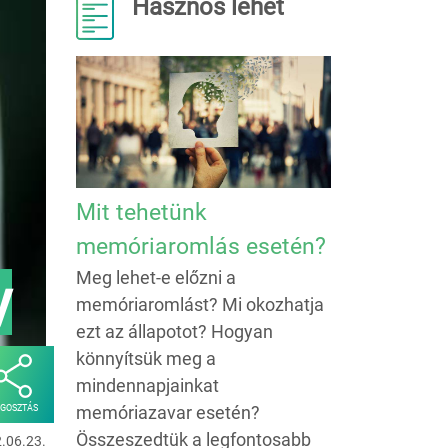
Hasznos lehet
Mit tehetünk
memóriaromlás esetén?
Meg lehet-e előzni a
y
memóriaromlást? Mi okozhatja
ezt az állapotot? Hogyan
könnyítsük meg a
mindennapjainkat
memóriazavar esetén?
GOSZTÁS
Összeszedtük a legfontosabb
2.06.23.