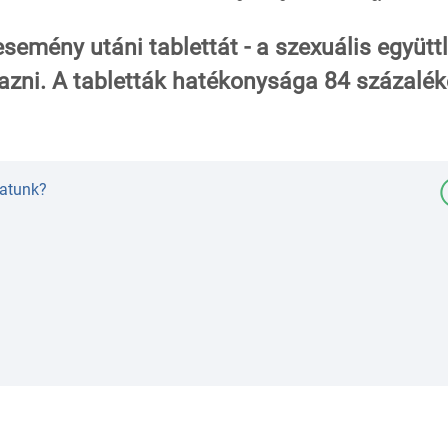
semény utáni tablettát - a szexuális együttl
mazni. A tabletták hatékonysága 84 százalék
hatunk?