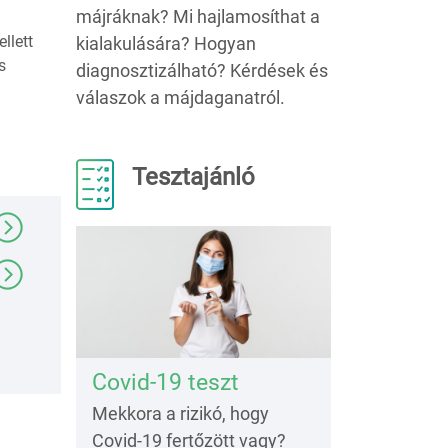
májráknak? Mi hajlamosíthat a
llett
kialakulására? Hogyan
s
diagnosztizálható? Kérdések és
válaszok a májdaganatról.
Tesztajánló
Covid-19 teszt
Mekkora a rizikó, hogy
Covid-19 fertőzött vagy?