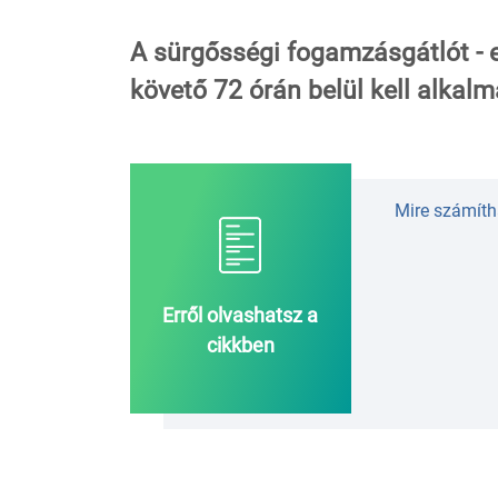
A sürgősségi fogamzásgátlót - e
követő 72 órán belül kell alkal
Mire számít
Erről olvashatsz a
cikkben