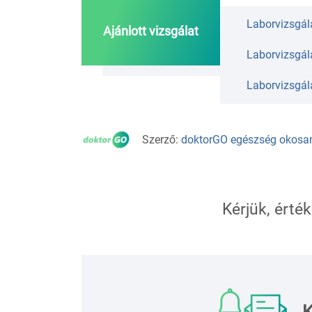
Laborvizsgála
Ajánlott vizsgálat
Laborvizsgála
Laborvizsgála
Szerző:
doktorGO egészség okosa
Kérjük, érték