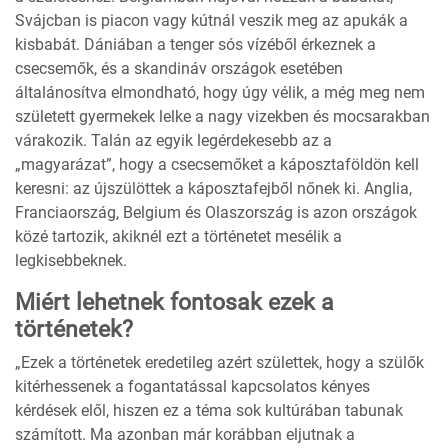
Svájcban is piacon vagy kútnál veszik meg az apukák a
kisbabát. Dániában a tenger sós vízéből érkeznek a
csecsemők, és a skandináv országok esetében
általánosítva elmondható, hogy úgy vélik, a még meg nem
született gyermekek lelke a nagy vizekben és mocsarakban
várakozik. Talán az egyik legérdekesebb az a
„magyarázat”, hogy a csecsemőket a káposztaföldön kell
keresni: az újszülöttek a káposztafejből nőnek ki. Anglia,
Franciaország, Belgium és Olaszország is azon országok
közé tartozik, akiknél ezt a történetet mesélik a
legkisebbeknek.
Miért lehetnek fontosak ezek a
történetek?
„Ezek a történetek eredetileg azért születtek, hogy a szülők
kitérhessenek a fogantatással kapcsolatos kényes
kérdések elől, hiszen ez a téma sok kultúrában tabunak
számított. Ma azonban már korábban eljutnak a