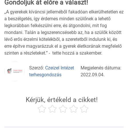
Gondoljuk át előre a választ!
„A gyerekek kíváncsi jelleméből fakadóan elkerülhetetlen ez
a beszélgetés, így érdemes minden szülőnek a lehető
legkorábban felkészülni erre, és átgondolni, mit fog
mondani. Talán a legszerencsésebb az, ha a szülők között
lévő erős érzelmi kötelékből, a szeretetből indulunk ki, és
erre építve magyarázzuk el a gyerek életkorának megfelelő
szinten a részleteket.” - tette hozzá a szakember.
Szerző:
Czeizel Intézet
Megjelenés dátuma:
terhesgondozás
2022.09.04.
Kérjük, értékeld a cikket!