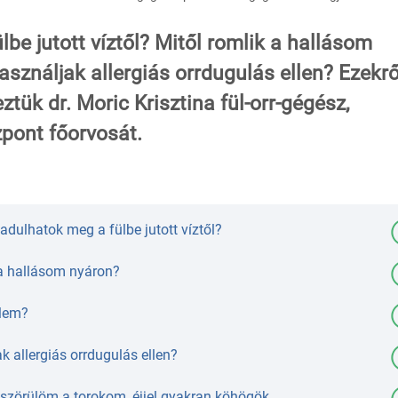
e jutott víztől? Mitől romlik a hallásom
asználjak allergiás orrdugulás ellen? Ezekrő
ztük dr. Moric Krisztina fül-orr-gégész,
zpont főorvosát.
dulhatok meg a fülbe jutott víztől?
 a hallásom nyáron?
ülem?
k allergiás orrdugulás ellen?
szörülöm a torokom, éjjel gyakran köhögök