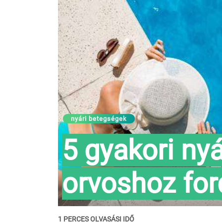
nyári betegségek
5 gyakori nyá
orvoshoz for
1 PERCES OLVASÁSI IDŐ