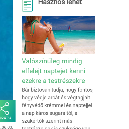
Hasznos lehet
Valószínűleg mindig
elfelejt naptejet kenni
ezekre a testrészekre
Bár biztosan tudja, hogy fontos,
hogy védje arcát és végtagjait
fényvédő krémmel és naptejjel
a nap káros sugaraitól, a
GOSZTÁS
szakértők szerint más
2.06.03.
testrészeinek is szüksége van