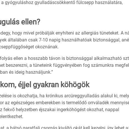
, a gyógyuláshoz gyulladáscsökkentő fülcsepp használatára,
ugulás ellen?
y, hogy mivel próbálják enyhíteni az allergiás tüneteket. A n
yek általában csak 7-10 napig használhatóak biztonsággal, anél
rrcseppfüggőséget okoznának.
rfolyás ellen a hosszabb távon is biztonsággal alkalmazható szt
ehet beszerezni, a tüneteink függvényében fog számunkra megfel
ban és ideig használjunk.”
kom, éjjel gyakran köhögök
zelése is okozhatja, ha krónikus arcüreggyulladás alakul ki, mel
enkor az egészséges emberekben is termelődő orrváladék mennyis
Ez fekvő helyzetben éjszakai ingerköhögést okozhat, nappal
elentkezhet.
at, a hátsó garatfali csorgás kiváltó okát kell kezelni, így lehet a