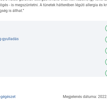
gés - is megszüntetni. A tünetek hátterében légúti allergia és k
ség is állhat.”
g-gyulladás
r-gégészet
Megjelenés dátuma: 2022.