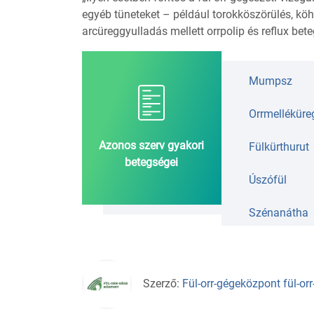
egyéb tüneteket – például torokköszörülés, köhö
arcüreggyulladás mellett orrpolip és reflux beteg
Mumpsz
Orrmelléküre
Azonos szerv gyakori
Fülkürthurut
betegségei
Úszófül
Szénanátha
Szerző:
Fül-orr-gégeközpont fül-or