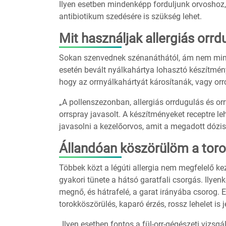
Ilyen esetben mindenképp forduljunk orvoshoz
antibiotikum szedésére is szükség lehet.
Mit használjak allergiás orrd
Sokan szenvednek szénanáthától, ám nem mindeg
esetén bevált nyálkahártya lohasztó készítmén
hogy az orrnyálkahártyát károsítanák, vagy o
„A pollenszezonban, allergiás orrdugulás és or
orrspray javasolt. A készítményeket receptre l
javasolni a kezelőorvos, amit a megadott dózis
Állandóan köszörülöm a toro
Többek közt a légúti allergia nem megfelelő ke
gyakori tünete a hátsó garatfali csorgás. Ily
megnő, és hátrafelé, a garat irányába csorog. 
torokköszörülés, kaparó érzés, rossz lehelet is j
„Ilyen esetben fontos a fül-orr-gégészeti vizsgál