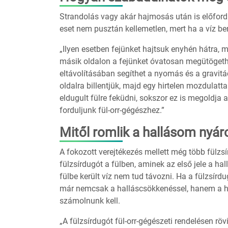
Strandolás vagy akár hajmosás után is előfordul
eset nem pusztán kellemetlen, mert ha a víz be
„Ilyen esetben fejünket hajtsuk enyhén hátra, ma
másik oldalon a fejünket óvatosan megütögethet
eltávolításában segíthet a nyomás és a gravitác
oldalra billentjük, majd egy hirtelen mozdulatta
eldugult fülre feküdni, sokszor ez is megoldja
forduljunk fül-orr-gégészhez.”
Mitől romlik a hallásom nyár
A fokozott verejtékezés mellett még több fülzs
fülzsírdugót a fülben, aminek az első jele a ha
fülbe került víz nem tud távozni. Ha a fülzsírd
már nemcsak a halláscsökkenéssel, hanem a ha
számolnunk kell.
„A fülzsírdugót fül-orr-gégészeti rendelésen röv