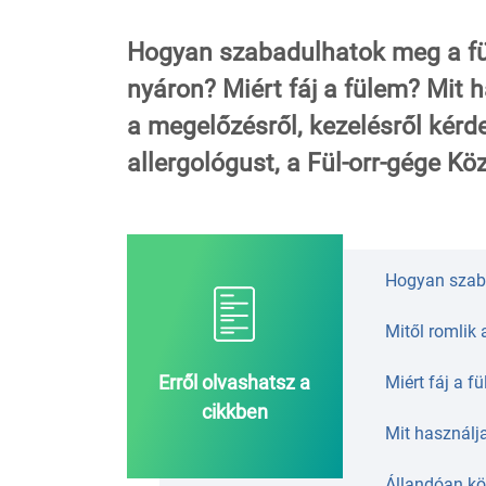
Hogyan szabadulhatok meg a fülb
nyáron? Miért fáj a fülem? Mit h
a megelőzésről, kezelésről kérde
allergológust, a Fül-orr-gége Kö
Hogyan szaba
Mitől romlik
Erről olvashatsz a
Miért fáj a f
cikkben
Mit használja
Állandóan kö