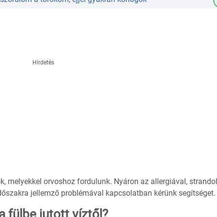
Hirdetés
 melyekkel orvoshoz fordulunk. Nyáron az allergiával, strando
z időszakra jellemző problémával kapcsolatban kérünk segítséget.
ülbe jutott víztől?