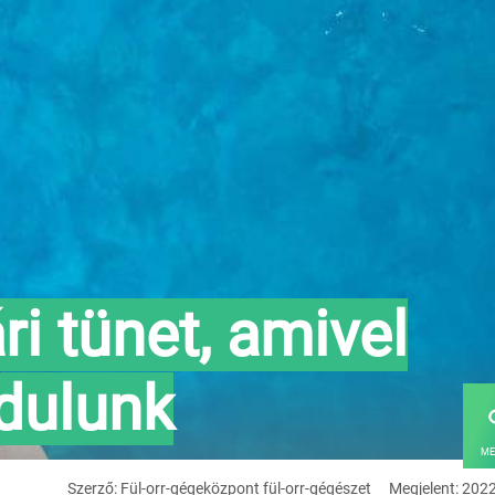
ri tünet, amivel
dulunk
ME
Szerző: Fül-orr-gégeközpont fül-orr-gégészet
Megjelent: 202