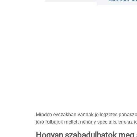
Minden évszakban vannak jellegzetes panaszok,
járó fülbajok mellett néhány speciális, erre a
Hogyan szabadulhatok meg a f