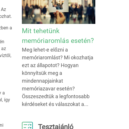
 Az
ozhat.
özben a
Mit tehetünk
memóriaromlás esetén?
hén
, az
Meg lehet-e előzni a
íztől,
memóriaromlást? Mi okozhatja
ezt az állapotot? Hogyan
könnyítsük meg a
mindennapjainkat
memóriazavar esetén?
y a
Összeszedtük a legfontosabb
, így
kérdéseket és válaszokat a...
ni
Tesztajánló