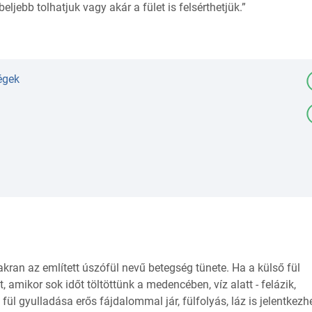
ljebb tolhatjuk vagy akár a fület is felsérthetjük.”
égek
kran az említett úszófül nevű betegség tünete. Ha a külső fül
, amikor sok időt töltöttünk a medencében, víz alatt - felázik,
ül gyulladása erős fájdalommal jár, fülfolyás, láz is jelentkezhe