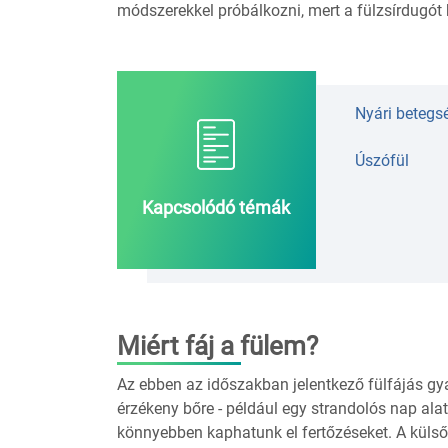
módszerekkel próbálkozni, mert a fülzsírdugót be
Nyári betegs
Úszófül
Kapcsolódó témák
Miért fáj a fülem?
Az ebben az időszakban jelentkező fülfájás gya
érzékeny bőre - például egy strandolós nap alatt
könnyebben kaphatunk el fertőzéseket. A külső f