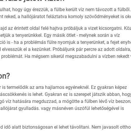
hat, hogy úgy érezzük, a fülbe került víz nem távozott a fülből.
nt reked, a hallójáratot feláztatva komoly szövődményeket is ok
jd az érintett oldal felé hajtva próbáljuk a vizet kicsorgatni. K
jük a tenyerünkkel. Egy másik ötlet - melynek során a víz
ió is - ha a problémás fülre nyomjuk a tenyerünket, a fejet eny
l elvesszük el a kezünket. Próbáljunk pár percre az adott oldalra
 a problémát. Ha mégsem sikerül megszabadulni a vízben rekedt v
on?
ír is termelődik az arra hajlamos egyéneknél. Ez gyakran képez
lláscsökkenés is lehet. Gyakran ez is szerepet játszik abban, hog
ugó víz hatására megduzzad, a mögötte a fülben lévő víz beszorul
llójárat gyulladás. vagy másnéven úszófül lehetőségével is
id idő alatt biztonságosan el lehet távolítani. Nem javasolt ottho