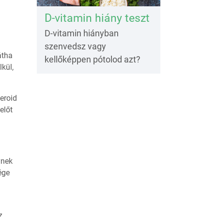
D-vitamin hiány teszt
D-vitamin hiányban
szenvedsz vagy
átha
kellőképpen pótolod azt?
kül,
eroid
előt
ynek
ége
z