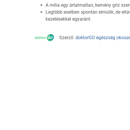
A milia egy ártalmatlan, kemény gríz szer
Legtöbb esetben spontán elmúlik, de eltá
kezelésekkel egyaránt.
Szerző:
doktorGO egészség okosa