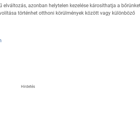
ű elváltozás, azonban helytelen kezelése károsíthatja a bőrünket
volítása történhet otthoni körülmények között vagy különböző
n
Hirdetés