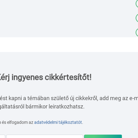
érj ingyenes cikkértesítőt!
ést kapni a témában születő új cikkekről, add meg az e-m
áltatásról bármikor leiratkozhatsz.
m és elfogadom az
adatvédelmi tájékoztatót
.