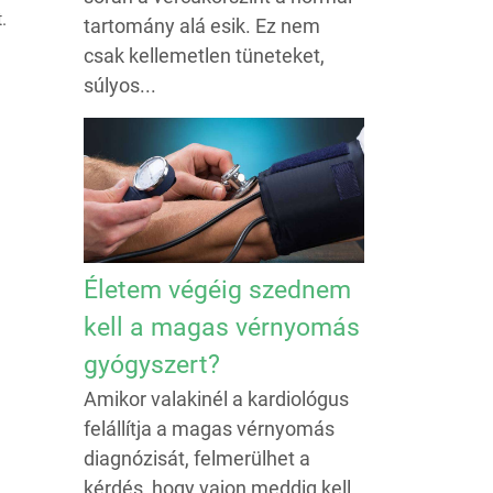
.
tartomány alá esik. Ez nem
csak kellemetlen tüneteket,
súlyos...
Életem végéig szednem
kell a magas vérnyomás
gyógyszert?
Amikor valakinél a kardiológus
felállítja a magas vérnyomás
diagnózisát, felmerülhet a
kérdés, hogy vajon meddig kell