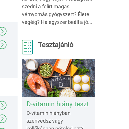
szedni a felírt magas
vérnyomás gyógyszert? Élete
végéig? Ha egyszer beáll a jó...
Tesztajánló
D-vitamin hiány teszt
D-vitamin hiányban
szenvedsz vagy
kellőképpen pótolod azt?