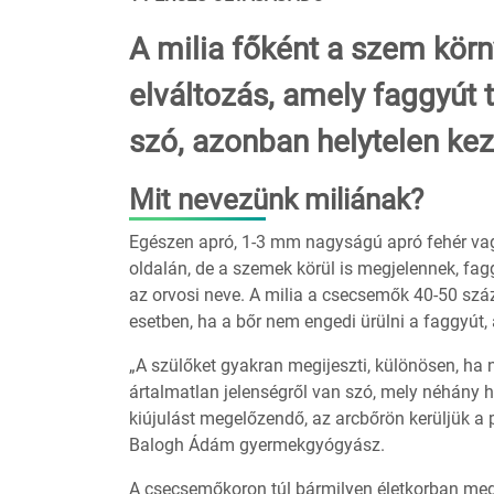
A milia főként a szem kör
elváltozás, amely faggyút 
szó, azonban helytelen kez
Mit nevezünk miliának?
Egészen apró, 1-3 mm nagyságú apró fehér vagy 
oldalán, de a szemek körül is megjelennek, fag
az orvosi neve. A milia a csecsemők 40-50 száz
esetben, ha a bőr nem engedi ürülni a faggyút
„A szülőket gyakran megijeszti, különösen, ha n
ártalmatlan jelenségről van szó, mely néhány hé
kiújulást megelőzendő, az arcbőrön kerüljük a p
Balogh Ádám gyermekgyógyász.
A csecsemőkoron túl bármilyen életkorban megj