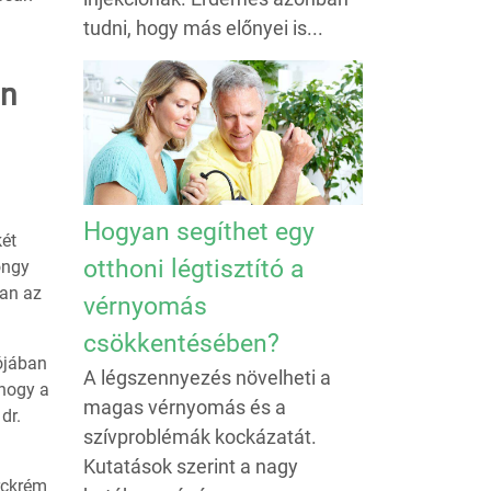
tudni, hogy más előnyei is...
an
Hogyan segíthet egy
két
otthoni légtisztító a
öngy
ban az
vérnyomás
csökkentésében?
lójában
A légszennyezés növelheti a
 hogy a
magas vérnyomás és a
dr.
szívproblémák kockázatát.
Kutatások szerint a nagy
rckrém