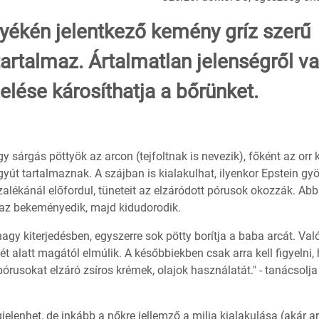
nyékén jelentkező kemény gríz szerű
tartalmaz. Ártalmatlan jelenségről v
elése károsíthatja a bőrünket.
sárgás pöttyök az arcon (tejfoltnak is nevezik), főként az orr 
gyút tartalmaznak. A szájban is kialakulhat, ilyenkor Epstein gy
alékánál előfordul, tüneteit az elzáródott pórusok okozzák. Ab
, az bekeményedik, majd kidudorodik.
agy kiterjedésben, egyszerre sok pötty borítja a baba arcát. Va
t alatt magától elmúlik. A későbbiekben csak arra kell figyelni,
órusokat elzáró zsíros krémek, olajok használatát." - tanácsolja 
elenhet, de inkább a nőkre jellemző a milia kialakulása (akár a