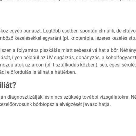
okoz egyéb panaszt. Legtöbb esetben spontán elmúlik, de eltávo
böző kezelésekkel egyaránt (pl. krioterápia, lézeres kezelés stb.
 hiszen a folyamtos piszkálás miatt sebessé válhat a bőr. Néhán
ulását, ilyen például az UV-sugárzás, dohányzás, alkoholfogyaszt
zdulatok az arcon (pl. tisztálkodás közben), seb, égési sérülés
di előfordulás is állhat a háttérben.
liát?
ján diagnosztizálják, és nincs szükség további vizsgálatokra. 
kezelőorvosunk bőrbiopszia elvégzését javasolhatja.