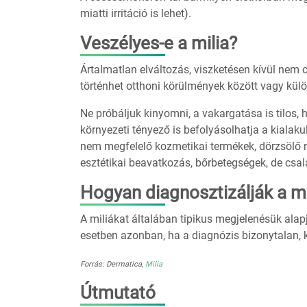
miatti irritáció is lehet).
Veszélyes-e a milia?
Ártalmatlan elváltozás, viszketésen kívül nem 
történhet otthoni körülmények között vagy külön
Ne próbáljuk kinyomni, a vakargatása is tilos,
környezeti tényező is befolyásolhatja a kialak
nem megfelelő kozmetikai termékek, dörzsölő mo
esztétikai beavatkozás, bőrbetegségek, de csalá
Hogyan diagnosztizálják a mi
A miliákat általában tipikus megjelenésük alap
esetben azonban, ha a diagnózis bizonytalan, 
Forrás: Dermatica,
Milia
Útmutató