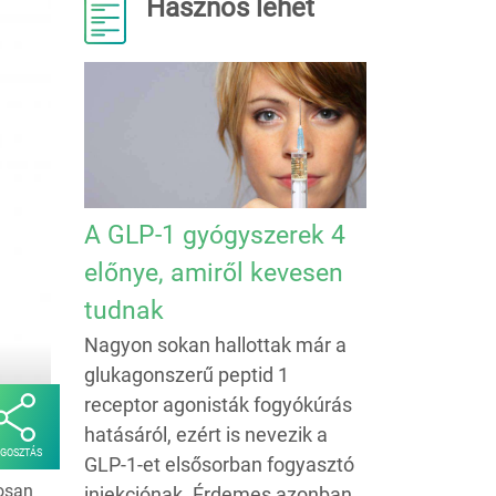
Hasznos lehet
A GLP-1 gyógyszerek 4
előnye, amiről kevesen
tudnak
Nagyon sokan hallottak már a
glukagonszerű peptid 1
receptor agonisták fogyókúrás
hatásáról, ezért is nevezik a
GOSZTÁS
GLP-1-et elsősorban fogyasztó
osan
injekciónak. Érdemes azonban