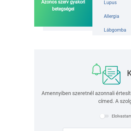
Azonos szerv gyakori
Lupus
betegségei
Allergia
Lábgomba
K
Amennyiben szeretnél azonnali értesít
címed. A szolg
Elolvasta