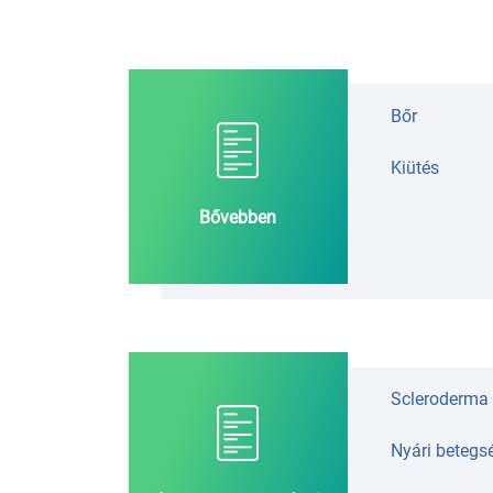
Bőr
Kiütés
Bővebben
Scleroderma
Nyári betegs