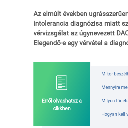
Az elmúlt években ugrásszerűe
intolerancia diagnózisa miatt s
vérvizsgálat az úgynevezett DA
Elegendő-e egy vérvétel a diagn
Mikor beszél
Mennyire meg
Erről olvashatsz a
Milyen tünet
cikkben
Hogyan kell 