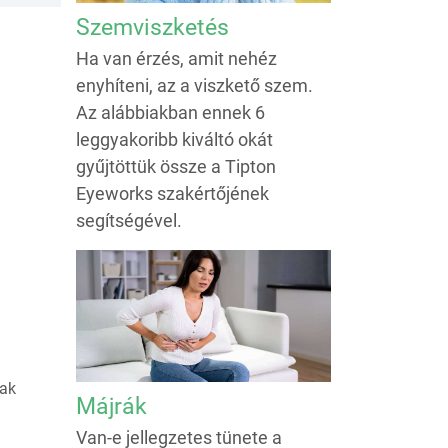
Szemviszketés
Ha van érzés, amit nehéz
enyhíteni, az a viszkető szem.
Az alábbiakban ennek 6
leggyakoribb kiváltó okát
gyűjtöttük össze a Tipton
Eyeworks szakértőjének
segítségével.
nak
Májrák
Van-e jellegzetes tünete a