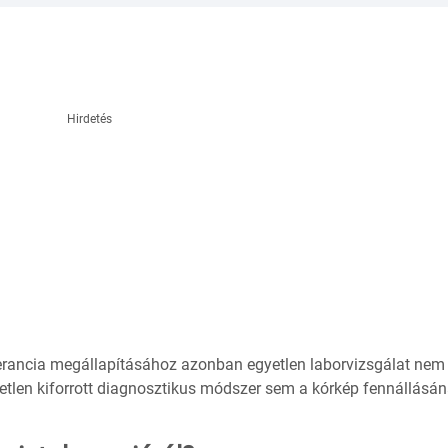
Hirdetés
olerancia megállapításához azonban egyetlen laborvizsgálat nem
yetlen kiforrott diagnosztikus módszer sem a kórkép fennállásá