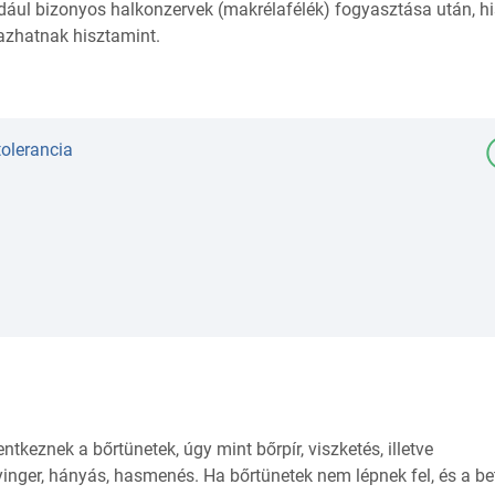
ldául bizonyos halkonzervek (makrélafélék) fogyasztása után, h
zhatnak hisztamint.
tolerancia
entkeznek a bőrtünetek, úgy mint bőrpír, viszketés, illetve
yinger, hányás, hasmenés. Ha bőrtünetek nem lépnek fel, és a be