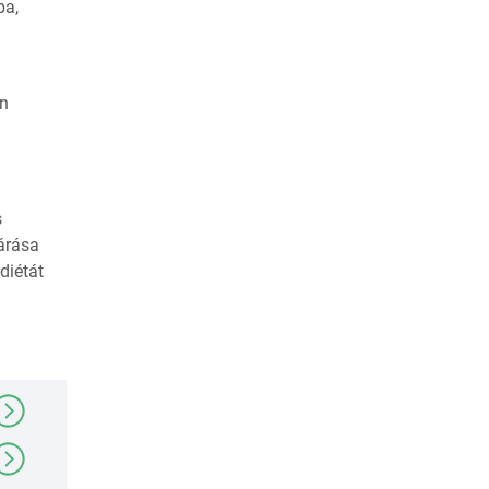
ba,
in
s
zárása
diétát