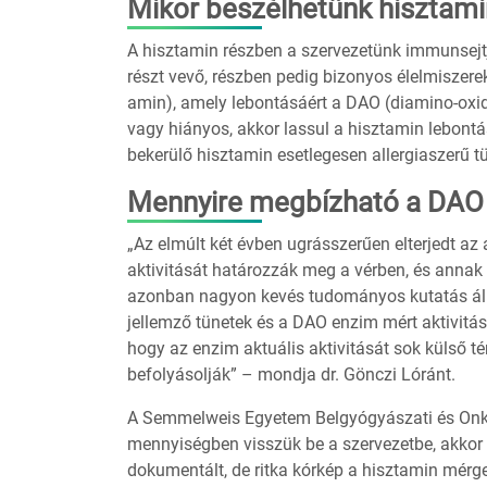
Mikor beszélhetünk hisztamin
A hisztamin részben a szervezetünk immunsejtj
részt vevő, részben pedig bizonyos élelmiszer
amin), amely lebontásáért a DAO (diamino-oxid
vagy hiányos, akkor lassul a hisztamin lebont
bekerülő hisztamin esetlegesen allergiaszerű t
Mennyire megbízható a DAO 
„Az elmúlt két évben ugrásszerűen elterjedt a
aktivitását határozzák meg a vérben, és annak
azonban nagyon kevés tudományos kutatás áll,
jellemző tünetek és a DAO enzim mért aktivitás
hogy az enzim aktuális aktivitását sok külső 
befolyásolják” – mondja dr. Gönczi Lóránt.
A Semmelweis Egyetem Belgyógyászati és Onkol
mennyiségben visszük be a szervezetbe, akko
dokumentált, de ritka kórkép a hisztamin mérge