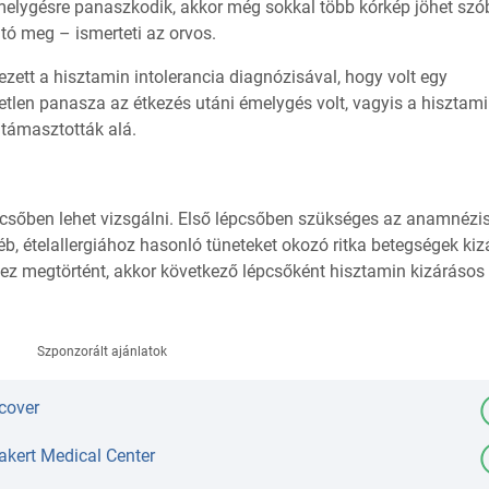
émelygésre panaszkodik, akkor még sokkal több kórkép jöhet szó
ó meg – ismerteti az orvos.
kezett a hisztamin intolerancia diagnózisával, hogy volt egy
tlen panasza az étkezés utáni émelygés volt, vagyis a hisztam
 támasztották alá.
pcsőben lehet vizsgálni. Első lépcsőben szükséges az anamnézi
egyéb, ételallergiához hasonló tüneteket okozó ritka betegségek ki
 ez megtörtént, akkor következő lépcsőként hisztamin kizárásos 
Szponzorált ajánlatok
cover
akert Medical Center