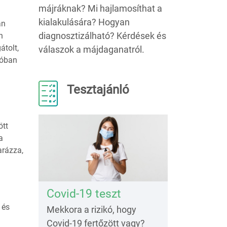
májráknak? Mi hajlamosíthat a
kialakulására? Hogyan
an
diagnosztizálható? Kérdések és
n
átolt,
válaszok a májdaganatról.
ióban
Tesztajánló
ött
a
arázza,
Covid-19 teszt
 és
Mekkora a rizikó, hogy
Covid-19 fertőzött vagy?