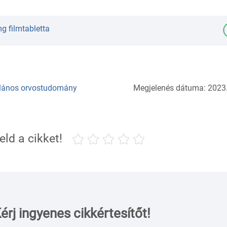
g filmtabletta
lános orvostudomány
Megjelenés dátuma: 2023.
eld a cikket!
érj ingyenes cikkértesítőt!