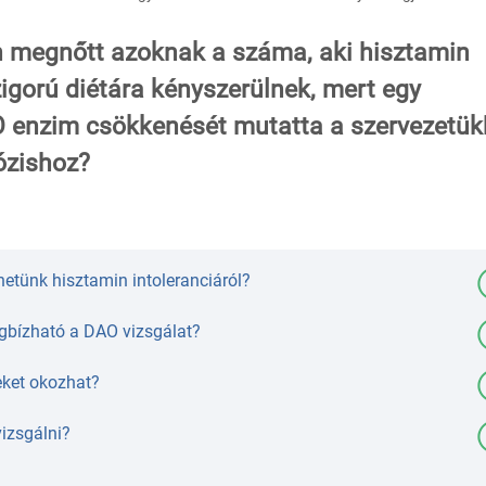
n megnőtt azoknak a száma, aki hisztamin
zigorú diétára kényszerülnek, mert egy
O enzim csökkenését mutatta a szervezetük
ózishoz?
hetünk hisztamin intoleranciáról?
bízható a DAO vizsgálat?
eket okozhat?
vizsgálni?