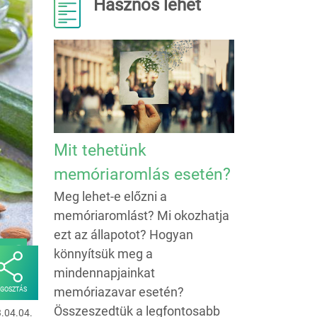
Hasznos lehet
Mit tehetünk
memóriaromlás esetén?
Meg lehet-e előzni a
memóriaromlást? Mi okozhatja
ezt az állapotot? Hogyan
t?
könnyítsük meg a
mindennapjainkat
memóriazavar esetén?
GOSZTÁS
Összeszedtük a legfontosabb
3.04.04.