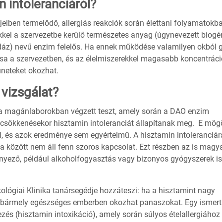
 intoleranciáról?
eiben termelődő, allergiás reakciók során élettani folyamatokb
ekkel a szervezetbe kerülő természetes anyag (úgynevezett biogé
áz) nevű enzim felelős. Ha ennek működése valamilyen okból g
ása a szervezetben, és az élelmiszerekkel magasabb koncentrác
üneteket okozhat.
vizsgálat?
z a magánlaborokban végzett teszt, amely során a DAO enzim
 csökkenésekor hisztamin intoleranciát állapítanak meg. E mög
 és azok eredménye sem egyértelmű. A hisztamin intoleranciár
a között nem áll fenn szoros kapcsolat. Ezt részben az is magy
tényező, például alkoholfogyasztás vagy bizonyos gyógyszerek is
ógiai Klinika tanársegédje hozzáteszi: ha a hisztamint nagy
r bármely egészséges emberben okozhat panaszokat. Egy ismert
zés (hisztamin intoxikáció), amely során súlyos ételallergiához