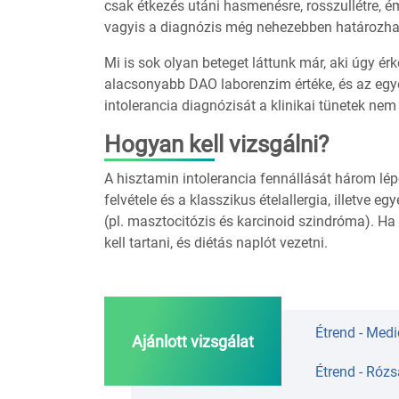
csak étkezés utáni hasmenésre, rosszullétre, 
vagyis a diagnózis még nehezebben határozhat
Mi is sok olyan beteget láttunk már, aki úgy ér
alacsonyabb DAO laborenzim értéke, és az egye
intolerancia diagnózisát a klinikai tünetek nem
Hogyan kell vizsgálni?
A hisztamin intolerancia fennállását három lé
felvétele és a klasszikus ételallergia, illetve 
(pl. masztocitózis és karcinoid szindróma). Ha
kell tartani, és diétás naplót vezetni.
Étrend - Medi
Ajánlott vizsgálat
Étrend - Rózs