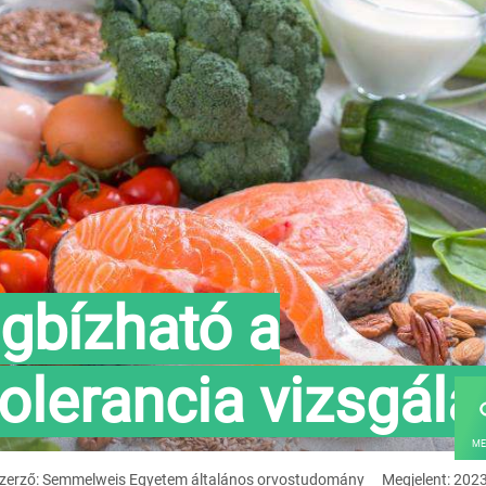
gbízható a
olerancia vizsgála
ME
zerző: Semmelweis Egyetem általános orvostudomány
Megjelent: 202