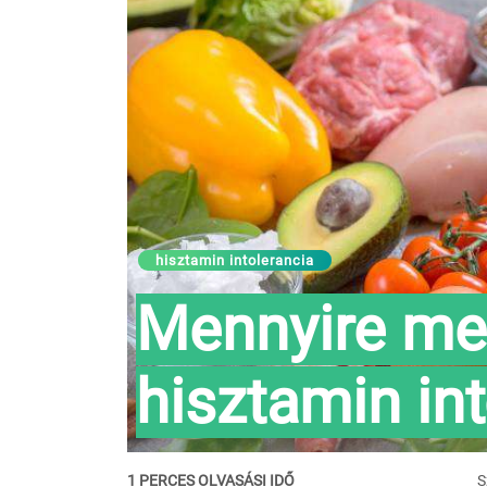
hisztamin intolerancia
Mennyire me
hisztamin int
1 PERCES OLVASÁSI IDŐ
S