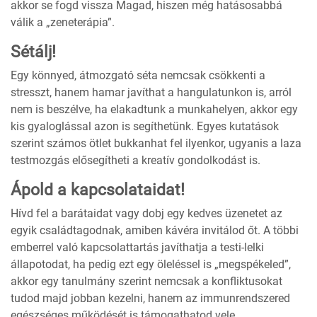
akkor se fogd vissza Magad, hiszen még hatásosabbá
válik a „zeneterápia”.
Sétálj!
Egy könnyed, átmozgató séta nemcsak csökkenti a
stresszt, hanem hamar javíthat a hangulatunkon is, arról
nem is beszélve, ha elakadtunk a munkahelyen, akkor egy
kis gyaloglással azon is segíthetünk. Egyes kutatások
szerint számos ötlet bukkanhat fel ilyenkor, ugyanis a laza
testmozgás elősegítheti a kreatív gondolkodást is.
Ápold a kapcsolataidat!
Hívd fel a barátaidat vagy dobj egy kedves üzenetet az
egyik családtagodnak, amiben kávéra invitálod őt. A többi
emberrel való kapcsolattartás javíthatja a testi-lelki
állapotodat, ha pedig ezt egy öleléssel is „megspékeled”,
akkor egy tanulmány szerint nemcsak a konfliktusokat
tudod majd jobban kezelni, hanem az immunrendszered
egészséges működését is támogathatod vele.