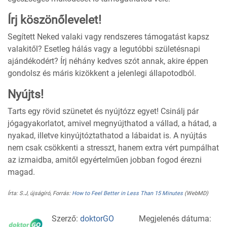
Írj köszönőlevelet!
Segített Neked valaki vagy rendszeres támogatást kapsz
valakitől? Esetleg hálás vagy a legutóbbi születésnapi
ajándékodért? Írj néhány kedves szót annak, akire éppen
gondolsz és máris kizökkent a jelenlegi állapotodból.
Nyújts!
Tarts egy rövid szünetet és nyújtózz egyet! Csinálj pár
jógagyakorlatot, amivel megnyújthatod a vállad, a hátad, a
nyakad, illetve kinyújtóztathatod a lábaidat is. A nyújtás
nem csak csökkenti a stresszt, hanem extra vért pumpálhat
az izmaidba, amitől egyértelműen jobban fogod érezni
magad.
Írta: S.J, újságíró, Forrás:
How to Feel Better in Less Than 15 Minutes
(WebMD)
Szerző:
doktorGO
Megjelenés dátuma: