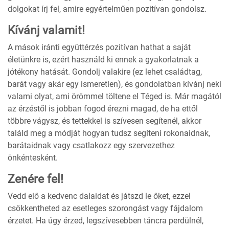
dolgokat írj fel, amire egyértelműen pozitívan gondolsz.
Kívánj valamit!
A mások iránti együttérzés pozitívan hathat a saját
életünkre is, ezért használd ki ennek a gyakorlatnak a
jótékony hatását. Gondolj valakire (ez lehet családtag,
barát vagy akár egy ismeretlen), és gondolatban kívánj neki
valami olyat, ami örömmel töltene el Téged is. Már magától
az érzéstől is jobban fogod érezni magad, de ha ettől
többre vágysz, és tettekkel is szívesen segítenél, akkor
találd meg a módját hogyan tudsz segíteni rokonaidnak,
barátaidnak vagy csatlakozz egy szervezethez
önkéntesként.
Zenére fel!
Vedd elő a kedvenc dalaidat és játszd le őket, ezzel
csökkentheted az esetleges szorongást vagy fájdalom
érzetet. Ha úgy érzed, legszívesebben táncra perdülnél,