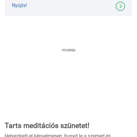
Nyújts!
Hirdetés
Tarts meditációs szünetet!
Helyezkedj el kényelmesen, hunyd le a szemed és