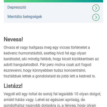
Depresszió
Mentális betegségek
Nevess!
Olvass el vagy hallgass meg egy vicces történetet a
kedvenc humoristádtól, esetleg hívd fel egy olyan
barátodat, aki mindig feldob, hogy kicsit kizökkentsen az
adott hangulatodból. Pár perc múlva csak azt fogod
észrevenni, hogy könnyebben tudsz koncentrálni,
tisztábbak lettek a gondolataid és jobb lett a kedved is.
Listázz!
Vegyél elő egy tollat és sorolj fel legalább 10 olyan dolgot,
amiért hálás vagy. Lehet ez egészen apróság, de
gondolhatsz nagyobb dolgokra is, a lényeg, hogy olyan