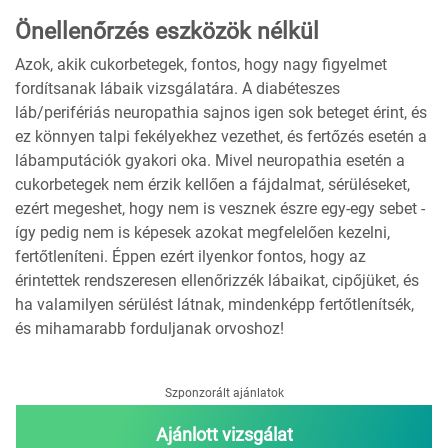
Önellenőrzés eszközök nélkül
Azok, akik cukorbetegek, fontos, hogy nagy figyelmet
fordítsanak lábaik vizsgálatára. A diabéteszes
láb/perifériás neuropathia sajnos igen sok beteget érint, és
ez könnyen talpi fekélyekhez vezethet, és fertőzés esetén a
lábamputációk gyakori oka. Mivel neuropathia esetén a
cukorbetegek nem érzik kellően a fájdalmat, sérüléseket,
ezért megeshet, hogy nem is vesznek észre egy-egy sebet -
így pedig nem is képesek azokat megfelelően kezelni,
fertőtleníteni. Éppen ezért ilyenkor fontos, hogy az
érintettek rendszeresen ellenőrizzék lábaikat, cipőjüket, és
ha valamilyen sérülést látnak, mindenképp fertőtlenítsék,
és mihamarabb forduljanak orvoshoz!
Szponzorált ajánlatok
Ajánlott vizsgálat