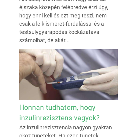
éjszaka közepén felébredve érzi úgy,
hogy enni kell és ezt meg teszi, nem
csak a lelkiismeret-furdalással és a
testsúlygyarapodás kockázatával
számolhat, de akár...
Honnan tudhatom, hogy
inzulinrezisztens vagyok?
Az inzulinrezisztencia nagyon gyakran
okoz tüneteket. Ha ezen tünetek