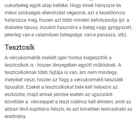
cukorbeteg egyik alap kelléke. Hogy kinek hányszor és
mikor szükséges ellenőrzést végeznie, azt a kezelőorvos
határozza meg, hiszen azt több minden befolyásolja (pl. a
diabetes típusa, inzulint használ-e a beteg vagy gyógyszert,
jelenleg van-e valamilyen betegsége, van-e panasza, stb).
Tesztcsík
A vércukormérők mellett igen fontos kiegészítők a
tesztcsíkok is - hiszen lényegében együtt működnek. A
tesztcsíkoknak több fajtája is van, ám nem mindegy,
melyiket veszi, hiszen az függ a vércukormérő készülék
típusától. Ezeket a tesztcsíkokat bele kell helyezni az
eszközbe, majd annak jelzése esetén az ujjszúrást
követően a vércseppet a teszt csíkhoz kell érinteni, amit az
abban lévő kapilláris felszív, és ezt követően leolvasható az
eredmény.