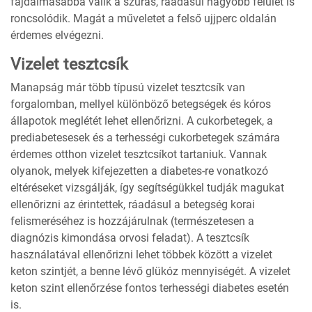
fájdalmasabbá válik a szúrás, ráadásul nagyobb felület is
roncsolódik. Magát a műveletet a felső ujjperc oldalán
érdemes elvégezni.
Vizelet tesztcsík
Manapság már több típusú vizelet tesztcsík van
forgalomban, mellyel különböző betegségek és kóros
állapotok meglétét lehet ellenőrizni. A cukorbetegek, a
prediabetesesek és a terhességi cukorbetegek számára
érdemes otthon vizelet tesztcsíkot tartaniuk. Vannak
olyanok, melyek kifejezetten a diabetes-re vonatkozó
eltéréseket vizsgálják, így segítségükkel tudják magukat
ellenőrizni az érintettek, ráadásul a betegség korai
felismeréséhez is hozzájárulnak (természetesen a
diagnózis kimondása orvosi feladat). A tesztcsík
használatával ellenőrizni lehet többek között a vizelet
keton szintjét, a benne lévő glükóz mennyiségét. A vizelet
keton szint ellenőrzése fontos terhességi diabetes esetén
is.