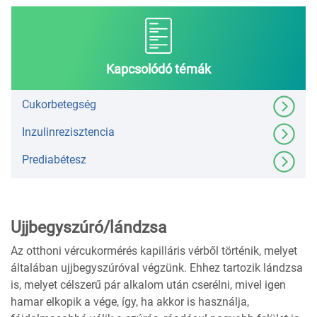
Kapcsolódó témák
Cukorbetegség
Inzulinrezisztencia
Prediabétesz
Ujjbegyszúró/lándzsa
Az otthoni vércukormérés kapilláris vérből történik, melyet
általában ujjbegyszúróval végzünk. Ehhez tartozik lándzsa
is, melyet célszerű pár alkalom után cserélni, mivel igen
hamar elkopik a vége, így, ha akkor is használja,