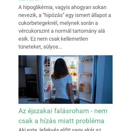
A hipoglikémia, vagyis ahogyan sokan
nevezik, a “hipózás” egy ismert állapot a
cukorbetegeknél, melynek során a
vércukorszint a normál tartomány alá
esik. Ez nem csak kellemetlen
tüneteket, súlyos...
Az éjszakai falásroham - nem
csak a hízás miatt probléma
Aki este, lefekvés előtt vagy akár az