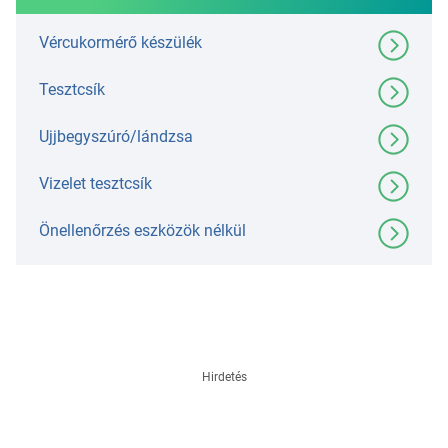
Vércukormérő készülék
Tesztcsík
Ujjbegyszúró/lándzsa
Vizelet tesztcsík
Önellenőrzés eszközök nélkül
Hirdetés