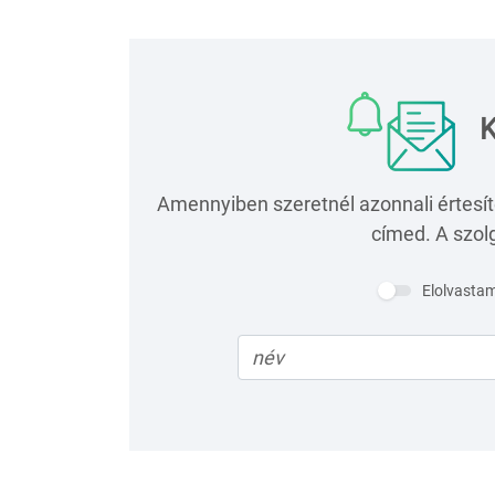
K
Amennyiben szeretnél azonnali értesít
címed. A szolg
Elolvasta