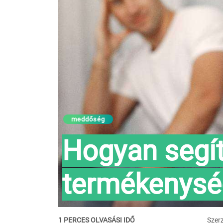
meddőség
Hogyan segít
termékenység
1 PERCES OLVASÁSI IDŐ
Szer