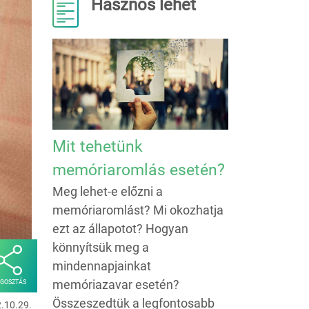
Hasznos lehet
Mit tehetünk
memóriaromlás esetén?
Meg lehet-e előzni a
memóriaromlást? Mi okozhatja
ezt az állapotot? Hogyan
könnyítsük meg a
mindennapjainkat
memóriazavar esetén?
GOSZTÁS
Összeszedtük a legfontosabb
2.10.29.