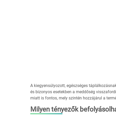
A kiegyensúlyozott, egészséges táplálkozásn
és bizonyos esetekben a meddőség visszafordí
miatt is fontos, mely szintén hozzájárul a ter
Milyen tényezők befolyásolh