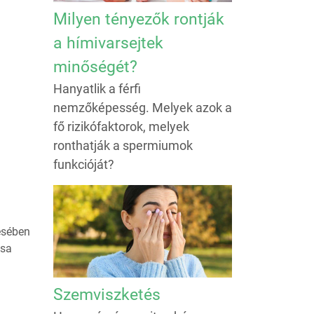
Milyen tényezők rontják
a hímivarsejtek
minőségét?
Hanyatlik a férfi
nemzőképesség. Melyek azok a
fő rizikófaktorok, melyek
ronthatják a spermiumok
funkcióját?
ésében
ása
Szemviszketés