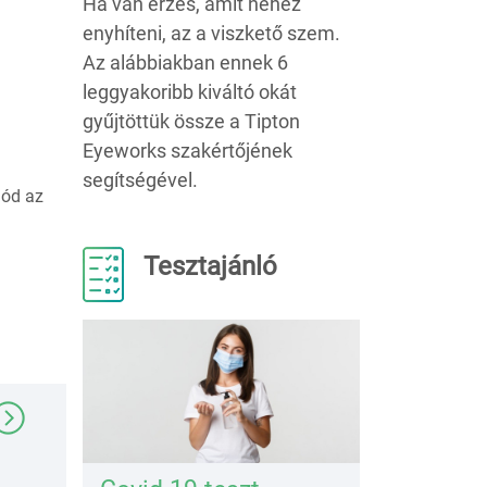
Ha van érzés, amit nehéz
enyhíteni, az a viszkető szem.
Az alábbiakban ennek 6
leggyakoribb kiváltó okát
gyűjtöttük össze a Tipton
Eyeworks szakértőjének
segítségével.
mód az
Tesztajánló