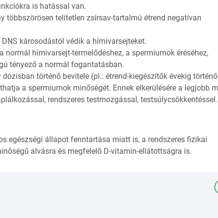
unkciókra is hatással van.
y többszörösen telítetlen zsírsav-tartalmú étrend negatívan
a DNS károsodástól védik a hímivarsejteket.
 a normál hímivarsejt-termelődéshez, a spermiumok éréséhez,
ú tényező a normál fogantatásban.
dózisban történő bevitele (pl.: étrend-kiegészítők évekig történő
nthatja a spermiumok minőségét. Ennek elkerülésére a legjobb 
áplálkozással, rendszeres testmozgással, testsúlycsökkentéssel.
os egészségi állapot fenntartása miatt is, a rendszeres fizikai
 minőségű alvásra és megfelelő D-vitamin-ellátottságra is.