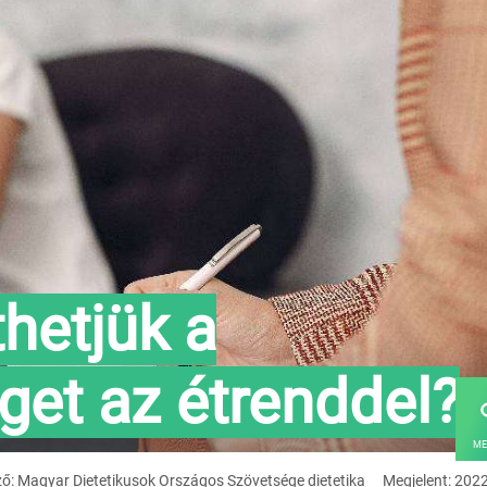
hetjük a
et az étrenddel?
ME
ző: Magyar Dietetikusok Országos Szövetsége dietetika
Megjelent: 202