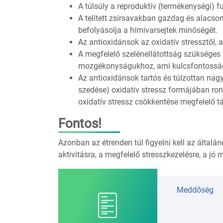
A túlsúly a reproduktív (termékenységi) f
A telített zsírsavakban gazdag és alacson
befolyásolja a hímivarsejtek minőségét.
Az antioxidánsok az oxidatív stressztől, 
A megfelelő szelénellátottság szükséges
mozgékonyságukhoz, ami kulcsfontosság
Az antioxidánsok tartós és túlzottan nagy 
szedése) oxidatív stressz formájában ro
oxidatív stressz csökkentése megfelelő t
Fontos!
Azonban az étrenden túl figyelni kell az általán
aktivitásra, a megfelelő stresszkezelésre, a jó
Meddőség