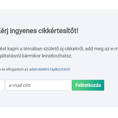
érj ingyenes cikkértesítőt!
ést kapni a témában születő új cikkekről, add meg az e-m
áltatásról bármikor leiratkozhatsz.
m és elfogadom az
adatvédelmi tájékoztatót
.
Feliratkozás