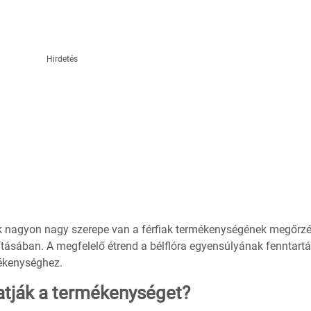
Hirdetés
ak nagyon nagy szerepe van a férfiak termékenységének megőrz
tásában. A megfelelő étrend a bélflóra egyensúlyának fenntart
mékenységhez.
atják a termékenységet?