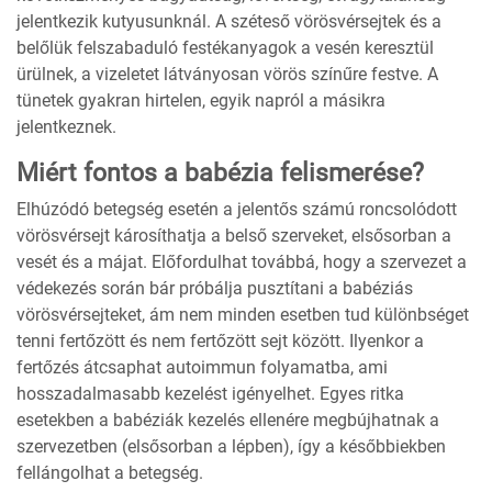
jelentkezik kutyusunknál. A széteső vörösvérsejtek és a
belőlük felszabaduló festékanyagok a vesén keresztül
ürülnek, a vizeletet látványosan vörös színűre festve. A
tünetek gyakran hirtelen, egyik napról a másikra
jelentkeznek.
Miért fontos a babézia felismerése?
Elhúzódó betegség esetén a jelentős számú roncsolódott
vörösvérsejt károsíthatja a belső szerveket, elsősorban a
vesét és a májat. Előfordulhat továbbá, hogy a szervezet a
védekezés során bár próbálja pusztítani a babéziás
vörösvérsejteket, ám nem minden esetben tud különbséget
tenni fertőzött és nem fertőzött sejt között. Ilyenkor a
fertőzés átcsaphat autoimmun folyamatba, ami
hosszadalmasabb kezelést igényelhet. Egyes ritka
esetekben a babéziák kezelés ellenére megbújhatnak a
szervezetben (elsősorban a lépben), így a későbbiekben
fellángolhat a betegség.