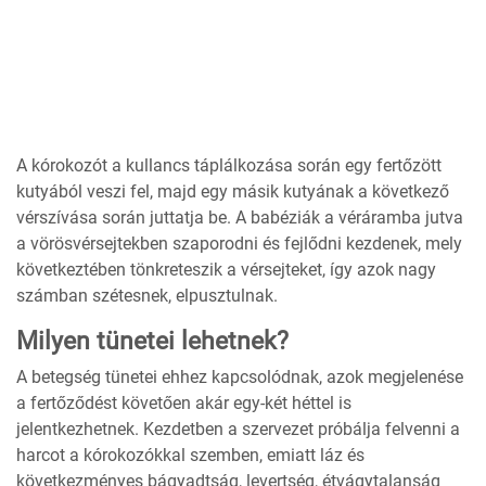
A kórokozót a kullancs táplálkozása során egy fertőzött
kutyából veszi fel, majd egy másik kutyának a következő
vérszívása során juttatja be. A babéziák a véráramba jutva
a vörösvérsejtekben szaporodni és fejlődni kezdenek, mely
következtében tönkreteszik a vérsejteket, így azok nagy
számban szétesnek, elpusztulnak.
Milyen tünetei lehetnek?
A betegség tünetei ehhez kapcsolódnak, azok megjelenése
a fertőződést követően akár egy-két héttel is
jelentkezhetnek. Kezdetben a szervezet próbálja felvenni a
harcot a kórokozókkal szemben, emiatt láz és
következményes bágyadtság, levertség, étvágytalanság