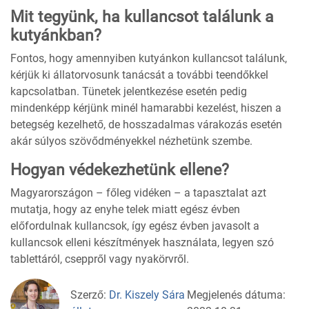
Mit tegyünk, ha kullancsot találunk a
kutyánkban?
Fontos, hogy amennyiben kutyánkon kullancsot találunk,
kérjük ki állatorvosunk tanácsát a további teendőkkel
kapcsolatban. Tünetek jelentkezése esetén pedig
mindenképp kérjünk minél hamarabbi kezelést, hiszen a
betegség kezelhető, de hosszadalmas várakozás esetén
akár súlyos szövődményekkel nézhetünk szembe.
Hogyan védekezhetünk ellene?
Magyarországon – főleg vidéken – a tapasztalat azt
mutatja, hogy az enyhe telek miatt egész évben
előfordulnak kullancsok, így egész évben javasolt a
kullancsok elleni készítmények használata, legyen szó
tablettáról, cseppről vagy nyakörvről.
Szerző:
Dr. Kiszely Sára
Megjelenés dátuma: