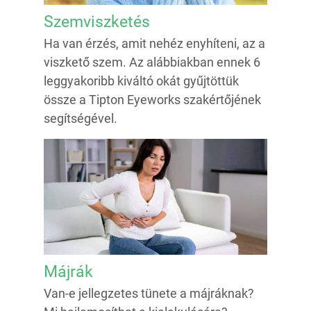
Szemviszketés
Ha van érzés, amit nehéz enyhíteni, az a
viszkető szem. Az alábbiakban ennek 6
leggyakoribb kiváltó okát gyűjtöttük
össze a Tipton Eyeworks szakértőjének
segítségével.
Májrák
Van-e jellegzetes tünete a májráknak?