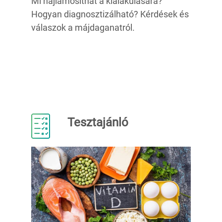
Mi hajlamosíthat a kialakulására?
Hogyan diagnosztizálható? Kérdések és
válaszok a májdaganatról.
Tesztajánló