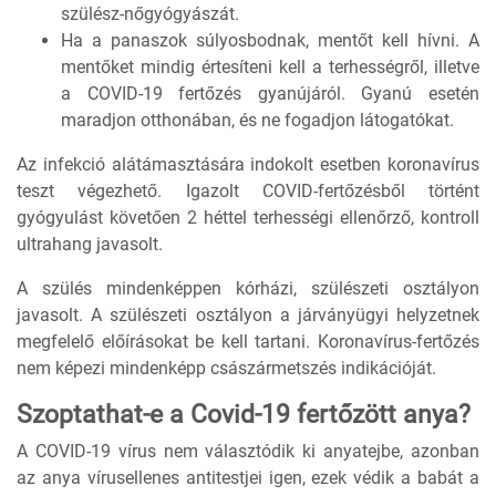
szülész-nőgyógyászát.
Ha a panaszok súlyosbodnak, mentőt kell hívni. A
mentőket mindig értesíteni kell a terhességről, illetve
a COVID-19 fertőzés gyanújáról. Gyanú esetén
maradjon otthonában, és ne fogadjon látogatókat.
Az infekció alátámasztására indokolt esetben koronavírus
teszt végezhető. Igazolt COVID-fertőzésből történt
gyógyulást követően 2 héttel terhességi ellenőrző, kontroll
ultrahang javasolt.
A szülés mindenképpen kórházi, szülészeti osztályon
javasolt. A szülészeti osztályon a járványügyi helyzetnek
megfelelő előírásokat be kell tartani. Koronavírus-fertőzés
nem képezi mindenképp császármetszés indikációját.
Szoptathat-e a Covid-19 fertőzött anya?
A COVID-19 vírus nem választódik ki anyatejbe, azonban
az anya vírusellenes antitestjei igen, ezek védik a babát a