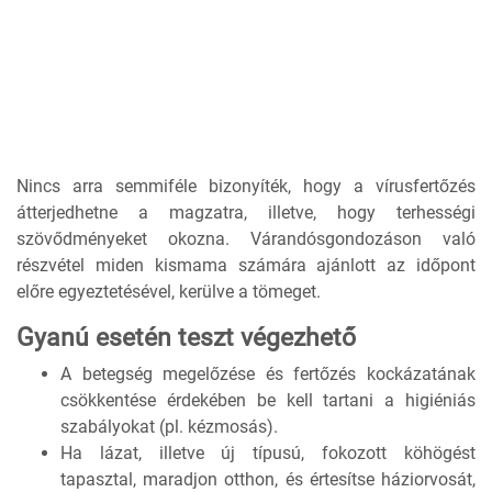
Nincs arra semmiféle bizonyíték, hogy a vírusfertőzés
átterjedhetne a magzatra, illetve, hogy terhességi
szövődményeket okozna. Várandósgondozáson való
részvétel miden kismama számára ajánlott az időpont
előre egyeztetésével, kerülve a tömeget.
Gyanú esetén teszt végezhető
A betegség megelőzése és fertőzés kockázatának
csökkentése érdekében be kell tartani a higiéniás
szabályokat (pl. kézmosás).
Ha lázat, illetve új típusú, fokozott köhögést
tapasztal, maradjon otthon, és értesítse háziorvosát,